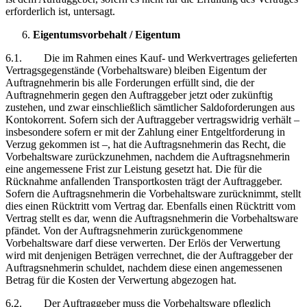
erforderlich ist, untersagt.
Eigentumsvorbehalt / Eigentum
6.1. Die im Rahmen eines Kauf- und Werkvertrages gelieferten
Vertragsgegenstände (Vorbehaltsware) bleiben Eigentum der
Auftragnehmerin bis alle Forderungen erfüllt sind, die der
Auftragnehmerin gegen den Auftraggeber jetzt oder zukünftig
zustehen, und zwar einschließlich sämtlicher Saldoforderungen aus
Kontokorrent. Sofern sich der Auftraggeber vertragswidrig verhält –
insbesondere sofern er mit der Zahlung einer Entgeltforderung in
Verzug gekommen ist –, hat die Auftragsnehmerin das Recht, die
Vorbehaltsware zurückzunehmen, nachdem die Auftragsnehmerin
eine angemessene Frist zur Leistung gesetzt hat. Die für die
Rücknahme anfallenden Transportkosten trägt der Auftraggeber.
Sofern die Auftragsnehmerin die Vorbehaltsware zurücknimmt, stellt
dies einen Rücktritt vom Vertrag dar. Ebenfalls einen Rücktritt vom
Vertrag stellt es dar, wenn die Auftragsnehmerin die Vorbehaltsware
pfändet. Von der Auftragsnehmerin zurückgenommene
Vorbehaltsware darf diese verwerten. Der Erlös der Verwertung
wird mit denjenigen Beträgen verrechnet, die der Auftraggeber der
Auftragsnehmerin schuldet, nachdem diese einen angemessenen
Betrag für die Kosten der Verwertung abgezogen hat.
6.2. Der Auftraggeber muss die Vorbehaltsware pfleglich