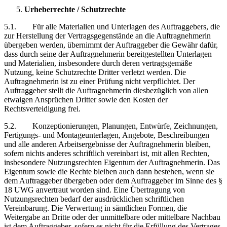
Urheberrechte / Schutzrechte
5.1. Für alle Materialien und Unterlagen des Auftraggebers, die
zur Herstellung der Vertragsgegenstände an die Auftragnehmerin
übergeben werden, übernimmt der Auftraggeber die Gewähr dafür,
dass durch seine der Auftragnehmerin bereitgestellten Unterlagen
und Materialien, insbesondere durch deren vertragsgemäße
Nutzung, keine Schutzrechte Dritter verletzt werden. Die
Auftragnehmerin ist zu einer Prüfung nicht verpflichtet. Der
Auftraggeber stellt die Auftragnehmerin diesbezüglich von allen
etwaigen Ansprüchen Dritter sowie den Kosten der
Rechtsverteidigung frei.
5.2. Konzeptionierungen, Planungen, Entwürfe, Zeichnungen,
Fertigungs- und Montageunterlagen, Angebote, Beschreibungen
und alle anderen Arbeitsergebnisse der Auftragnehmerin bleiben,
sofern nichts anderes schriftlich vereinbart ist, mit allen Rechten,
insbesondere Nutzungsrechten Eigentum der Auftragnehmerin. Das
Eigentum sowie die Rechte bleiben auch dann bestehen, wenn sie
dem Auftraggeber übergeben oder dem Auftraggeber im Sinne des §
18 UWG anvertraut worden sind. Eine Übertragung von
Nutzungsrechten bedarf der ausdrücklichen schriftlichen
Vereinbarung. Die Verwertung in sämtlichen Formen, die
Weitergabe an Dritte oder der unmittelbare oder mittelbare Nachbau
ist dem Auftraggeber, sofern es nicht für die Erfüllung des Vertrages